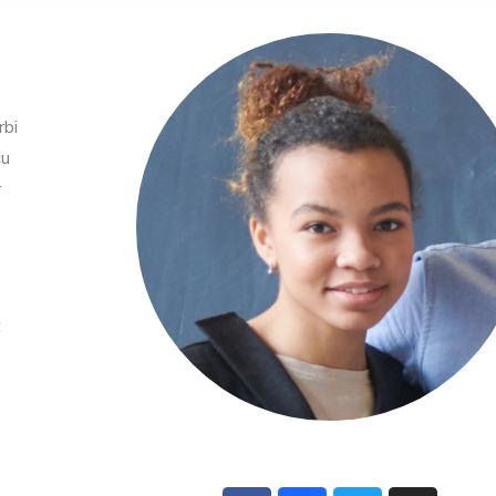
rbi
cu
r
t